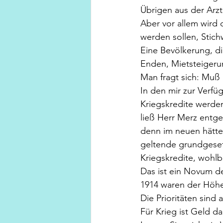
Übrigen aus der Arzt
Aber vor allem wird 
werden sollen, Stic
Eine Bevölkerung, d
Enden, Mietsteigerun
Man fragt sich: Muß 
In den mir zur Verfü
Kriegskredite werde
ließ Herr Merz entg
denn im neuen hätte
geltende grundgeset
Kriegskredite, wohl
Das ist ein Novum de
1914 waren der Höh
Die Prioritäten sind 
Für Krieg ist Geld d