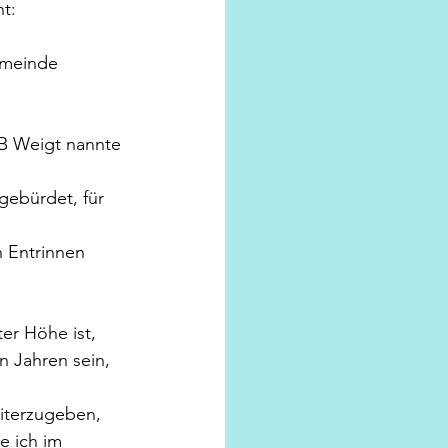
ht:
emeinde 
B Weigt nannte 
ebürdet, für 
 Entrinnen 
er Höhe ist, 
n Jahren sein, 
iterzugeben, 
e ich im 