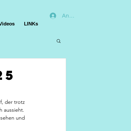
Anmelden
Videos
LINKs
25
 der trotz 
h aussieht.
 sehen und 