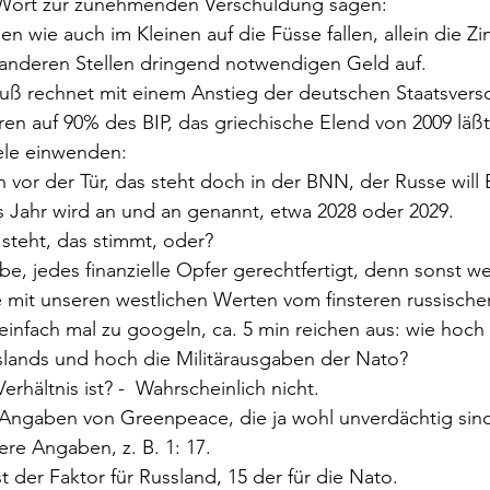
 Wort zur zunehmenden Verschuldung sagen:
n wie auch im Kleinen auf die Füsse fallen, allein die Zi
nderen Stellen dringend notwendigen Geld auf.
uß rechnet mit einem Anstieg der deutschen Staatsvers
ren auf 90% des BIP, das griechische Elend von 2009 lä
ele einwenden:
 vor der Tür, das steht doch in der BNN, der Russe will
s Jahr wird an und an genannt, etwa 2028 oder 2029.
steht, das stimmt, oder?
be, jedes finanzielle Opfer gerechtfertigt, denn sonst w
mit unseren westlichen Werten vom finsteren russischen
einfach mal zu googeln, ca. 5 min reichen aus: wie hoch 
slands und hoch die Militärausgaben der Nato?
erhältnis ist? -  Wahrscheinlich nicht.
t Angaben von Greenpeace, die ja wohl unverdächtig sin
re Angaben, z. B. 1: 17.
t der Faktor für Russland, 15 der für die Nato.