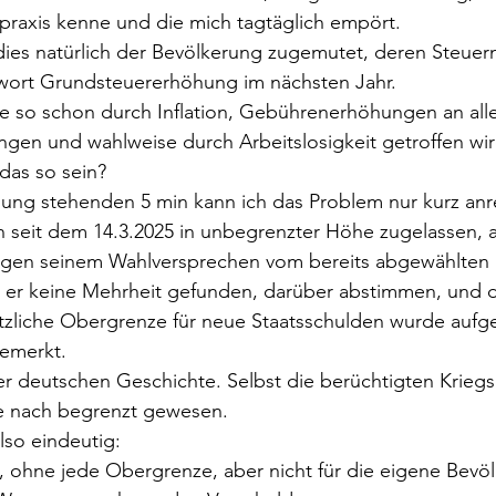
praxis kenne und die mich tagtäglich empört.
dies natürlich der Bevölkerung zugemutet, deren Steuern
hwort Grundsteuererhöhung im nächsten Jahr.
ie so schon durch Inflation, Gebührenerhöhungen an all
gen und wahlweise durch Arbeitslosigkeit getroffen wir
das so sein?
gung stehenden 5 min kann ich das Problem nur kurz anr
n seit dem 14.3.2025 in unbegrenzter Höhe zugelassen, 
egen seinem Wahlversprechen vom bereits abgewählten 
 er keine Mehrheit gefunden, darüber abstimmen, und di
zliche Obergrenze für neue Staatsschulden wurde aufge
bemerkt.
r deutschen Geschichte. Selbst die berüchtigten Kriegs
e nach begrenzt gewesen.
also eindeutig:
a, ohne jede Obergrenze, aber nicht für die eigene Bevö