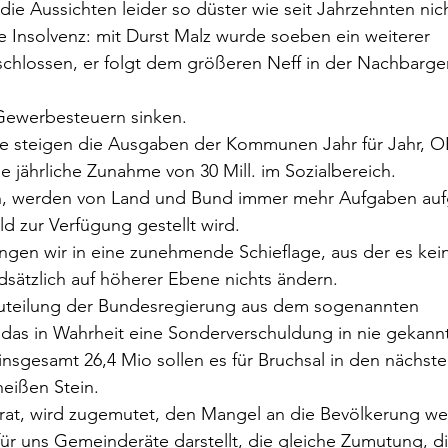
die Aussichten leider so düster wie seit Jahrzehnten nic
e Insolvenz: mit Durst Malz wurde soeben ein weiterer 
eschlossen, er folgt dem größeren Neff in der Nachbarg
Gewerbesteuern sinken.
te steigen die Ausgaben der Kommunen Jahr für Jahr, O
ne jährliche Zunahme von 30 Mill. im Sozialbereich.
 werden von Land und Bund immer mehr Aufgaben aufg
ld zur Verfügung gestellt wird.
ngen wir in eine zunehmende Schieflage, aus der es kein
ndsätzlich auf höherer Ebene nichts ändern.
uteilung der Bundesregierung aus dem sogenannten 
as in Wahrheit eine Sonderverschuldung in nie gekannt
 insgesamt 26,4 Mio sollen es für Bruchsal in den nächste
heißen Stein.
t, wird zugemutet, den Mangel an die Bevölkerung we
r uns Gemeinderäte darstellt, die gleiche Zumutung, di