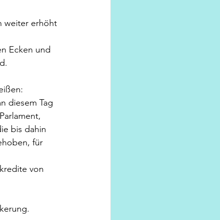
 weiter erhöht 
en Ecken und 
d.
eißen:
an diesem Tag 
Parlament, 
e bis dahin 
hoben, für 
kredite von 
lkerung.