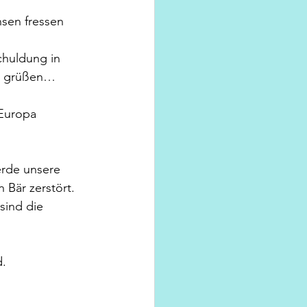
nsen fressen 
chuldung in 
ßt grüßen…
 Europa 
erde unsere 
 Bär zerstört.
sind die 
d.