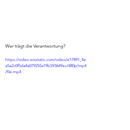
Wer trägt die Verantwortung?
https://video.wixstatic.com/video/e17891_4e
a5a2c0f5da4a079255a19b593649ec/480p/mp4
/file.mp4