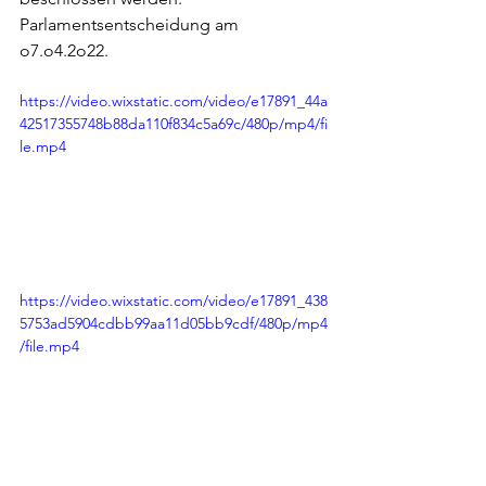
Parlamentsentscheidung am 
o7.o4.2o22.
https://video.wixstatic.com/video/e17891_44a
42517355748b88da110f834c5a69c/480p/mp4/fi
le.mp4
https://video.wixstatic.com/video/e17891_438
5753ad5904cdbb99aa11d05bb9cdf/480p/mp4
/file.mp4