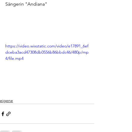
Sängerin "Andiana"
https://video.wixstatic.com/video/e17891_6ef
dceba3acd47308db0556b86bbdc46/480p/mp
4/file.mp4
eigene