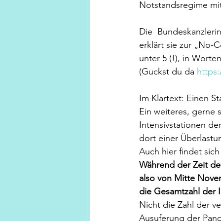
Notstandsregime mit
Die  Bundeskanzlerin
erklärt sie zur „No-C
unter 5 (!), in Wort
(Guckst du da 
https
Im Klartext: Einen 
Ein weiteres, gerne 
Intensivstationen d
dort einer Überlast
Auch hier findet sic
Während der Zeit des
also von Mitte Nove
die Gesamtzahl der I
Nicht die Zahl der v
Ausuferung der Pande