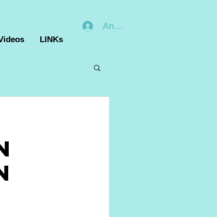
Anmelden
Videos
LINKs
n
n