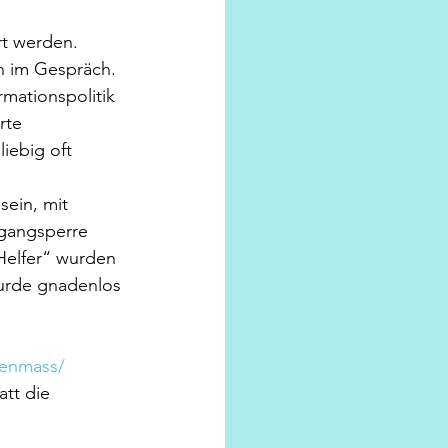
rt werden.
n im Gespräch.
rmationspolitik 
rte 
iebig oft 
ein, mit 
gangsperre 
Helfer“ wurden 
wurde gnadenlos 
genmass/
att die 