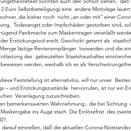
ungstheoretiker könnten auch den Schluß ziehen,  daß h
 Euro Selbstbeteiligung) eine  andere Motivlage lauert
wohner, die bisher noch  nicht „an oder mit“ einer Coron
ung,  Todesangst oder Impfschäden gestorben sind, soll
nügend Panikmache zum Maskentragen veranlaßt werden
der Erstickungstod ereilt. Geschickt getarnt als  staatlic
Menge lästige Rentenempfänger  loswerden und die ei
ntlastung des  gebeutelten Staatshaushaltes einstreiche
 beweisen werden, weshalb ich es als Verschwörungstheo
iese Feststellung ist alternativlos, will nur unser  Bestes
 und Erstickungszustände  hervorrufen, ist nur ein Einz
chen  Veranlagung zuzuschreiben.
en bemerkenswerten Wahrnehmung , die bei Sichtung  d
Maskengabe ins Auge stach. Die Einlösefrist  des zweit
021.
 darauf einstellen, daß die aktuellen Corona-Notstands