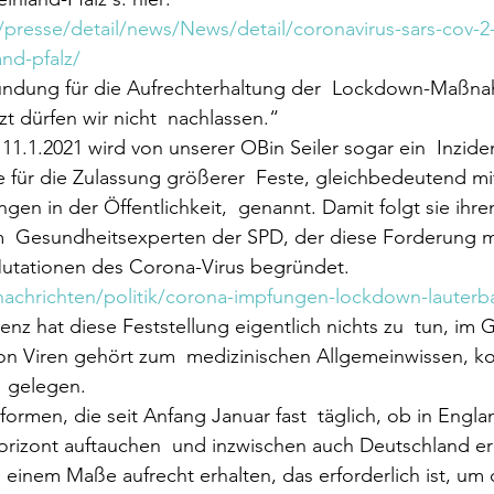
e/presse/detail/news/News/detail/coronavirus-sars-cov-2-
and-pfalz/
ründung für die Aufrechterhaltung der  Lockdown-Maßna
tzt dürfen wir nicht  nachlassen.“
11.1.2021 wird von unserer OBin Seiler sogar ein  Inzide
le für die Zulassung größerer  Feste, gleichbedeutend mi
n in der Öffentlichkeit,  genannt. Damit folgt sie ih
m  Gesundheitsexperten der SPD, der diese Forderung 
utationen des Corona-Virus begründet.
nachrichten/politik/corona-impfungen-lockdown-lauterb
z hat diese Feststellung eigentlich nichts zu  tun, im G
von Viren gehört zum  medizinischen Allgemeinwissen, k
  gelegen.
ormen, die seit Anfang Januar fast  täglich, ob in Engla
orizont auftauchen  und inzwischen auch Deutschland er
n  einem Maße aufrecht erhalten, das erforderlich ist, um 