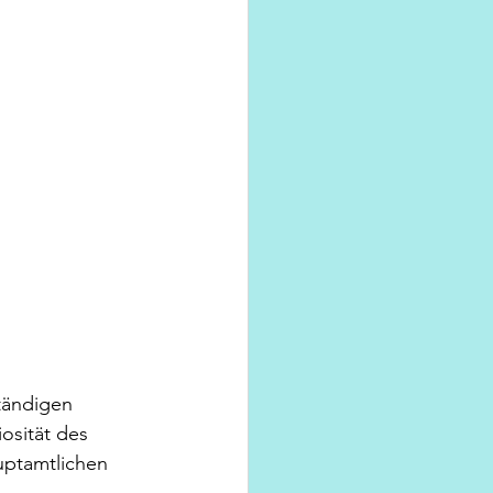
tändigen 
osität des 
uptamtlichen 