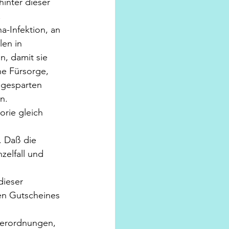
inter dieser 
.
a-Infektion, an 
en in 
, damit sie 
he Fürsorge, 
ngesparten 
n.
rie gleich 
. Daß die 
elfall und 
ieser 
en Gutscheines 
verordnungen,  