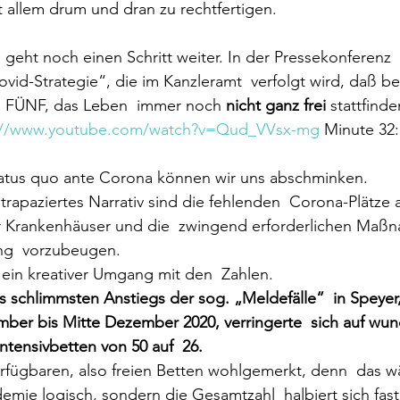
 allem drum und dran zu rechtfertigen.
 geht noch einen Schritt weiter. In der Pressekonferenz 
ovid-Strategie“, die im Kanzleramt  verfolgt wird, daß be
en FÜNF, das Leben  immer noch 
nicht ganz frei
 stattfind
://www.youtube.com/watch?v=Qud_VVsx-mg
 Minute 32:3
Status quo ante Corona können wir uns abschminken.
strapaziertes Narrativ sind die fehlenden  Corona-Plätze 
er Krankenhäuser und die  zwingend erforderlichen Maß
ung  vorzubeugen.
h ein kreativer Umgang mit den  Zahlen. 
 schlimmsten Anstiegs der sog. „Meldefälle“  in Speyer,
mber bis Mitte Dezember 2020, verringerte  sich auf wu
ntensivbetten von 50 auf  26. 
erfügbaren, also freien Betten wohlgemerkt, denn  das w
mie logisch, sondern die Gesamtzahl  halbiert sich fast