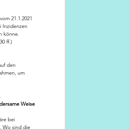
 vom 21.1.2021 
i Inzidenzen 
en könne.
0 ff.)
auf den 
nahmen, um 
 
ndersame Weise 
äre bei 
. Wo sind die 