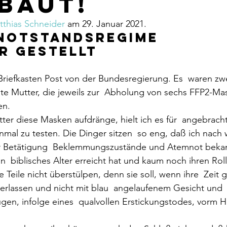
baut!
tthias Schneider
 am 29. Januar 2021.    
Notstandsregime 
r gestellt  
Briefkasten Post von der Bundesregierung. Es  waren zw
e Mutter, die jeweils zur  Abholung von sechs FFP2-Mas
en.
ter diese Masken aufdränge, hielt ich es für  angebracht
inmal zu testen. Die Dinger sitzen  so eng, daß ich nach
er Betätigung  Beklemmungszustände und Atemnot beka
n  biblisches Alter erreicht hat und kaum noch ihren Rol
 Teile nicht überstülpen, denn sie soll, wenn ihre  Zeit
 verlassen und nicht mit blau  angelaufenem Gesicht und 
en, infolge eines  qualvollen Erstickungstodes, vorm 