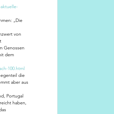
aktuelle-
hmen: „Die 
nzwert von 
t 
rem Genossen 
mit dem 
ach-100.html
egenteil die 
ommt aber aus 
nd, Portugal 
reicht haben, 
das  