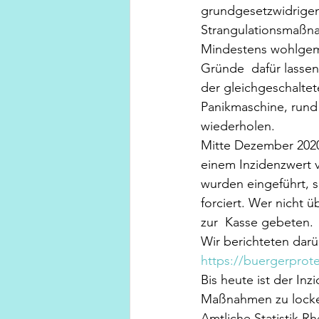
grundgesetzwidrigen
Strangulationsmaßna
Mindestens wohlgeme
Gründe  dafür lassen
der gleichgeschalte
Panikmaschine, rund u
wiederholen.
Mitte Dezember 2020 
einem Inzidenzwert 
wurden eingeführt, 
forciert. Wer nicht 
zur  Kasse gebeten.
Wir berichteten darü
https://buergerprot
Bis heute ist der Inzi
Maßnahmen zu locker
Amtliche Statistik Rhe