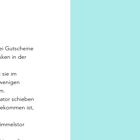
ei Gutscheine 
ken in der 
 sie im 
 wenigen 
m.
lator schieben  
 gekommen ist, 
Himmelstor 