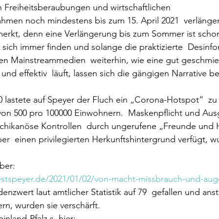
 Freiheitsberaubungen und wirtschaftlichen  
hmen noch mindestens bis zum 15. April 2021  verlänge
rkt, denn eine Verlängerung bis zum Sommer ist scho
 sich immer finden und solange die praktizierte  Desinfo
ten Mainstreammedien  weiterhin, wie eine gut geschmie
nd effektiv  läuft, lassen sich die gängigen Narrative bel
lastete auf Speyer der Fluch ein „Corona-Hotspot“  zu s
von 500 pro 100000 Einwohnern.  Maskenpflicht und Aus
schikanöse Kontrollen  durch ungerufene „Freunde und 
über  einen privilegierten Herkunftshintergrund verfügt, 
ber:
estspeyer.de/2021/01/02/von-macht-missbrauch-und-au
denzwert laut amtlicher Statistik auf 79  gefallen und anst
n, wurden sie verschärft.
inland-Pfalz s. hier: 