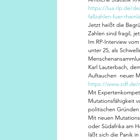
https://lua.rlp.de/d
fallzahlen-fuer-rheinl
Jetzt heißt die Beg
Zahlen sind fragil, je
Im RP-Interview vom 
unter 25, als Schwel
Menschenansammlunge
Karl Lauterbach, de
Auftauchen  neuer M
https://www.zdf.de/
Mit Expertenkompeten
Mutationsfähigkeit 
politischen Gründen
Mit neuen Mutationsf
oder Südafrika am H
läßt sich die Panik i