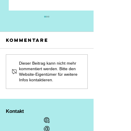
Kommentare
ACHTUNG
MONTAGs
Dieser Beitrag kann nicht mehr
kommentiert werden. Bitte den
Satire -
Bruchsa
Website-Eigentümer für weitere
MONTAGs in
Infos kontaktieren.
Bruchsal
Kontakt