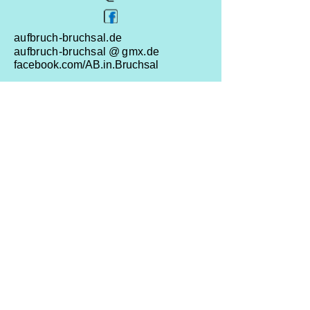
aufbruch-bruchsal.
de
aufbruch-bruchsal
@
gmx.de
facebook.com/AB.in.Bruchsal
Impressum
Datenschutz
AGB
© 2o19 Aufbruch-Bruchsal