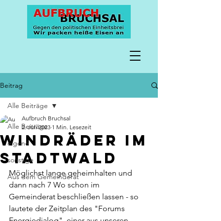
Beitrag
Alle Beiträge
Aufbruch Bruchsal
Alle Beiträge
2. Juli 2023
1 Min. Lesezeit
Windräder im
eigene
Stadtwald
sonstige
Möglichst lange geheimhalten und 
Aus dem Gemeinderat
dann nach 7 Wo schon im 
Gemeinderat beschließen lassen - so 
lautete der Zeitplan des "Forums 
Energiedialog", einer aus unseren 