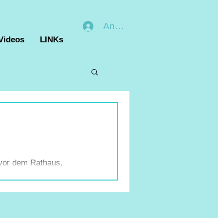
Anmelden
Videos
LINKs
 vor dem Rathaus,
dgebung gegen die
u.a. Gastredner von
ikrofon zur Verfügung
ten Sie von Ihren