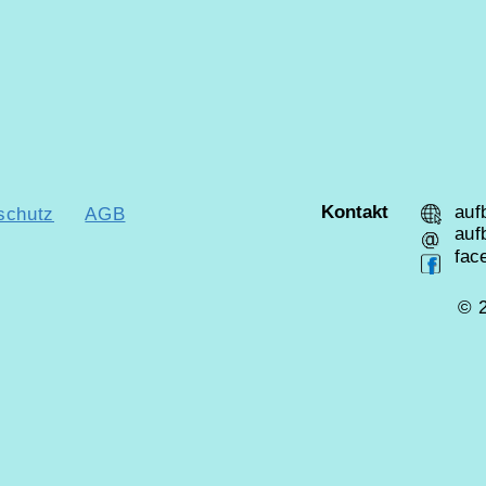
Erfahrungen. ... bitte scrollen ... bitte scrollen
Kontakt
auf
schutz
AGB
auf
fac
© 