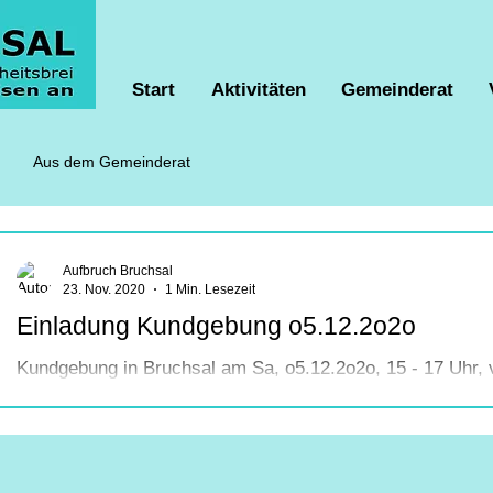
Start
Aktivitäten
Gemeinderat
Aus dem Gemeinderat
Aufbruch Bruchsal
23. Nov. 2020
1 Min. Lesezeit
Einladung Kundgebung o5.12.2o2o
Kundgebung in Bruchsal am Sa, o5.12.2o2o, 15 - 17 Uhr,
Kaiserstr. 66 Aufbruch Bruchsal lädt alle Bürger zur Kun
unverhältnismäßigen Corona-Maßnahmen ein. Es werden 
"Querdenken Kalrsruhe sprechen. Auch für Sie wird das M
stehen - trauen Sie sich - sagen Sie Ihre Meinung, berich